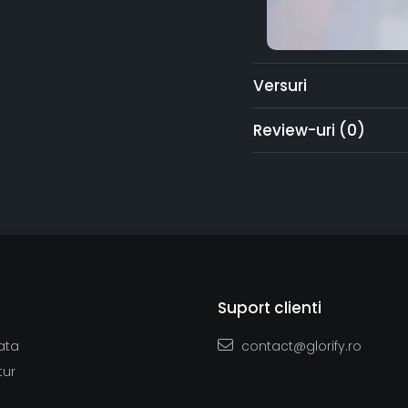
Versuri
Review-uri
(0)
Suport clienti
ata
contact@glorify.ro
tur