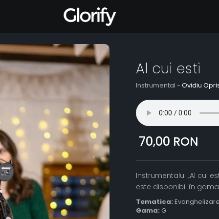
Al cui esti
Instrumental -
Ovidiu Opri
70,00 RON
Instrumentalul „Al cui e
este disponibil în gama 
Tematica:
Evanghelizar
Gama:
G