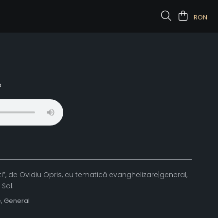
RON
s
sti”, de Ovidiu Opris, cu tematică evanghelizare|general,
Sol.
e, General