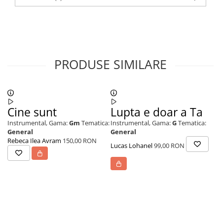
PRODUSE SIMILARE
Cine sunt
Lupta e doar a Ta
R
Instrumental,
Gama:
Gm
Tematica:
Instrumental,
Gama:
G
Tematica:
In
General
General
Ev
Rebeca Ilea Avram
150,00 RON
Lucas Lohanel
99,00 RON
Lu