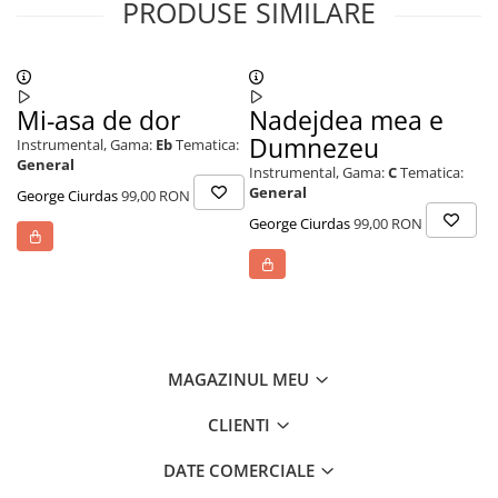
PRODUSE SIMILARE
Mi-asa de dor
Nadejdea mea e
C
Dumnezeu
Instrumental,
Gama:
Eb
Tematica:
In
General
Ge
Instrumental,
Gama:
C
Tematica:
Re
General
George Ciurdas
99,00 RON
George Ciurdas
99,00 RON
MAGAZINUL MEU
CLIENTI
DATE COMERCIALE