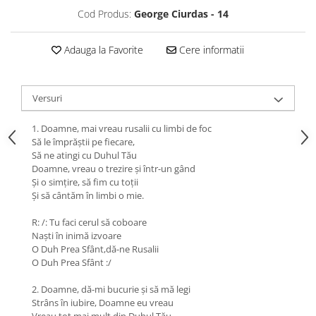
Cod Produs:
George Ciurdas - 14
Adauga la Favorite
Cere informatii
Versuri
1. Doamne, mai vreau rusalii cu limbi de foc
Să le împrăştii pe fiecare,
Să ne atingi cu Duhul Tău
Doamne, vreau o trezire şi într-un gând
Şi o simţire, să fim cu toţii
Şi să cântăm în limbi o mie.
R: /: Tu faci cerul să coboare
Naşti în inimă izvoare
O Duh Prea Sfânt,dă-ne Rusalii
O Duh Prea Sfânt :/
2. Doamne, dă-mi bucurie şi să mă legi
Strâns în iubire, Doamne eu vreau