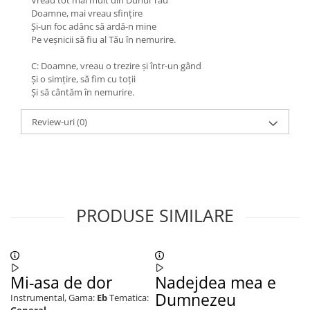
Vreau tot mai mult din Duhul Tău
Doamne, mai vreau sfinţire
Şi-un foc adânc să ardă-n mine
Pe veşnicii să fiu al Tău în nemurire.
C: Doamne, vreau o trezire şi într-un gând
Şi o simţire, să fim cu toţii
Şi să cântăm în nemurire.
Review-uri
(0)
PRODUSE SIMILARE
Mi-asa de dor
Nadejdea mea e
C
Dumnezeu
Instrumental,
Gama:
Eb
Tematica:
In