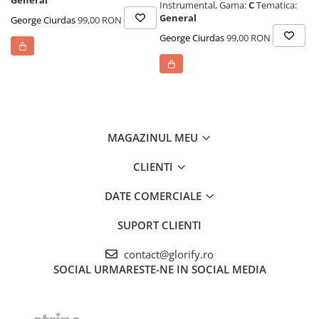
General
Ge
Instrumental,
Gama:
C
Tematica:
Re
General
George Ciurdas
99,00 RON
George Ciurdas
99,00 RON
MAGAZINUL MEU
CLIENTI
DATE COMERCIALE
SUPORT CLIENTI
contact@glorify.ro
SOCIAL
URMARESTE-NE IN SOCIAL MEDIA