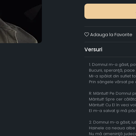
Adauga la Favorite
Versuri
1. Domnul m-a găsit, po
Bucurii, speranţă, pace
Mi-a spălat din suflet t
Prin sângele vărsat pe 
R: Mântuit! Pe Domnul
Mântuit! Spre cer călăt
Mântuit! Cu El în veci voi 
El m-a salvat şi mă păze
2. Domnul m-a găsit, iu
Hainele ca neaua albe
Nu mă ameninţă judec