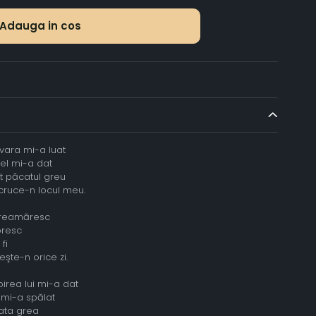
Adauga in cos
vara mi-a luat
 el mi-a dat
ot păcatul greu
cruce-n locul meu.
 preamăresc
oresc
fi
şte-n orice zi.
birea lui mi-a dat
 mi-a spălat
ata grea