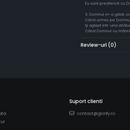
Eu sunt preafericit cu 
3. Domnul m-a găsit, od
Când urmez pe Domnul 
Şi aştept într-una străluc
Când Domnul cu mărire 
Review-uri
(0)
Suport clienti
ata
contact@glorify.ro
tur