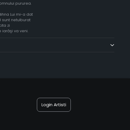
Domnului pururea.
ihna Lui mi-a dat
sunt netulburat
ita zi
iarăşi va veni.
Login Artisti