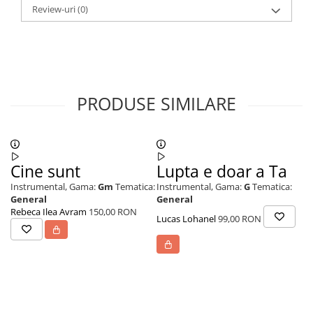
Review-uri
(0)
PRODUSE SIMILARE
Cine sunt
Lupta e doar a Ta
R
Instrumental,
Gama:
Gm
Tematica:
Instrumental,
Gama:
G
Tematica:
In
General
General
Ev
Rebeca Ilea Avram
150,00 RON
Lucas Lohanel
99,00 RON
Lu