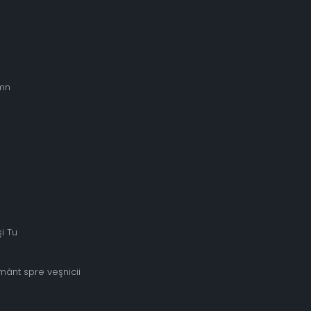
omn
i Tu
ânt spre veşnicii