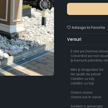
Adauga la Favorite
Versuri
Îl văd pe Domnul slavei
Coborând pe nori acu
Şi tremură pământu-nt
Mila şi dragostea Sa
Ne spală de păcat
Cântăm cu toţi
cântăm cu toţi
Osana osana
Osana sus în ceruri
Suntem o generaţie