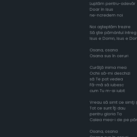
Luptăm pentru-adevăr
Doar în Isus
ne-ncredem noi
Noi aşteptăm trezire
Să ştie pământul întreg
Isus e Domn, Isus e D
Osana, osana
Osana sus în ceruri
Curăţă inima mea
Ochii să-mi deschizi
să Te pot vedea
Fă-mă să iubesc
cum Tu m-ai iubit
Vreau să simt ce simţi ş
Tot ce sunt Îţi dau
pentru gloria Ta
Calea mea-i de pe păm
Osana, osana