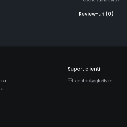
Osana sus în ceruri
Review-uri
(0)
Suport clienti
ata
contact@glorify.ro
tur