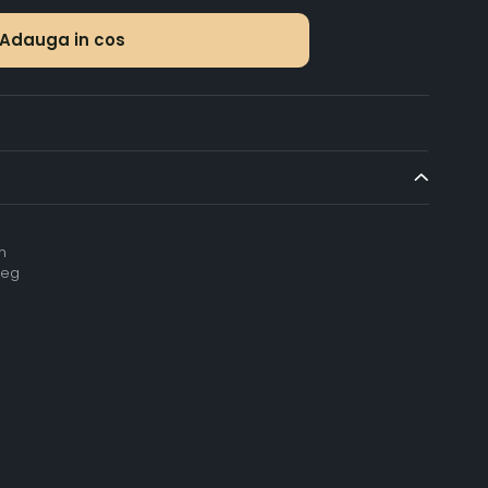
Adauga in cos
m
reg