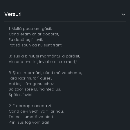
Versuri
1. Multă pace am găsit,
Când eram chiar doborât,
Eu dacă aş fi lovit,
Pot să spun că nu sunt frânt
B: Isus a biruit, şi mormăntu-a părăsit,
Victoria e-a Lui, înviat e dintre morţi!
R: Şi din mormânt, când mă va chema,
Fără lacrimi, făr' dureri,
Voi ieşi să-ngenunchez
Să zbor spre El, 'naintea Lui,
Spălat, înviat!
2. E aproape aceea zi,
Când ce-i vechi va fi iar nou,
Tot ce-i umbră va pieri,
Prin Isus toţi vom trăi!