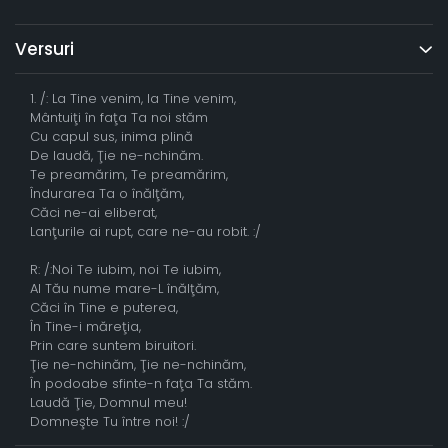
Versuri
1. /: La Tine venim, la Tine venim,
Mântuiţi în faţa Ta noi stăm
Cu capul sus, inima plină
De laudă, Ţie ne-nchinăm.
Te preamărim, Te preamărim,
Îndurarea Ta o înălţăm,
Căci ne-ai eliberat,
Lanţurile ai rupt, care ne-au robit. :/
R: /:Noi Te iubim, noi Te iubim,
Al Tău nume mare-L înălţăm,
Căci în Tine e puterea,
În Tine-i măreţia,
Prin care suntem biruitori.
Ţie ne-nchinăm, Ţie ne-nchinăm,
În podoabe sfinte-n faţa Ta stăm.
Laudă Ţie, Domnul meu!
Domneşte Tu între noi! :/