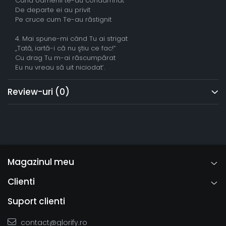
Când oamenii te-au condamnat
De departe ei au privit
Pe cruce cum Te-au răstignit
4. Mai spune-mi când Tu ai strigat
„Tată, iartă-i că nu ştiu ce fac!”
Cu drag Tu m-ai răscumpărat
Eu nu vreau să uit niciodat’.
Review-uri
(0)
Magazinul meu
Clienti
Suport clienti
contact@glorify.ro