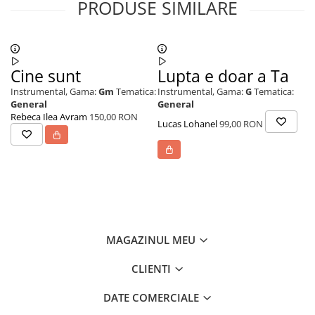
PRODUSE SIMILARE
Cine sunt
Lupta e doar a Ta
R
Instrumental,
Gama:
Gm
Tematica:
Instrumental,
Gama:
G
Tematica:
In
General
General
Ev
Rebeca Ilea Avram
150,00 RON
Lucas Lohanel
99,00 RON
Lu
MAGAZINUL MEU
CLIENTI
DATE COMERCIALE