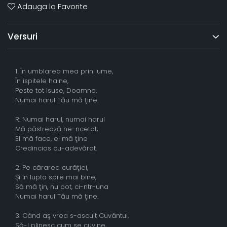
Adauga la Favorite
Versuri
1. În umblarea mea prin lume,
În ispitele haine,
Peste tot Isuse, Doamne,
Numai harul Tău mă ţine.
R: Numai harul, numai harul
Mă păstrează ne-ncetat;
El mă face, el mă ţine
Credincios cu-adevărat.
2. Pe cărarea curăţiei,
Şi în lupta spre mai bine,
Să mă ţin, nu pot, ci-ntr-una
Numai harul Tău mă ţine.
3. Când aş vrea s-ascult Cuvântul,
Să-l plinesc cum se cuvine,