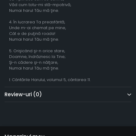
Văd cum totu-mi stă-mpotrivă,
Numai harul Tău mă ţine.
4. În lucrarea Ta preasfântă,
Unde m-ai chemat pe mine,
Cât e de puţină roada!
Numai harul Tău mă ţine.
5. Orişicând şi-n orice stare,
Doamne, îndrăznesc la Tine;
Şi-n cădere şi-n nălţare,
Numai harul Tău mă ţine.
I: Cântările Harului, volumul 5, cântarea 11.
Review-uri
(0)