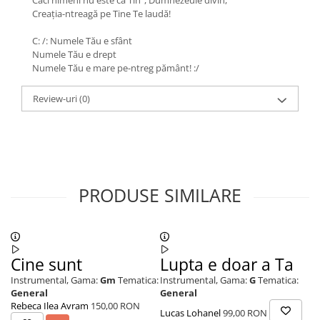
Căci nimeni nu este ca Tin’ , Dumnezeule divin,
Creaţia-ntreagă pe Tine Te laudă!
C: /: Numele Tău e sfânt
Numele Tău e drept
Numele Tău e mare pe-ntreg pământ! :/
Review-uri
(0)
PRODUSE SIMILARE
Cine sunt
Lupta e doar a Ta
R
Instrumental,
Gama:
Gm
Tematica:
Instrumental,
Gama:
G
Tematica:
In
General
General
Ev
Rebeca Ilea Avram
150,00 RON
Lucas Lohanel
99,00 RON
Lu