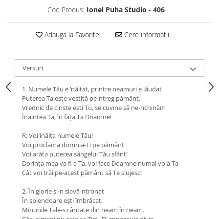
Cod Produs:
Ionel Puha Studio - 406
Adauga la Favorite
Cere informatii
Versuri
1. Numele Tău e ‘nălţat, printre neamuri e lăudat
Puterea Ta este vestită pe-ntreg pământ.
Vrednic de cinste eşti Tu, se cuvine să ne-nchinăm
Înaintea Ta, în faţa Ta Doamne!
R: Voi înălţa numele Tău!
Voi proclama domnia-Ți pe pământ
Voi arăta puterea sângelui Tău sfânt!
Dorinţa mea va fi a Ta, voi face Doamne numai voia Ta
Cât voi trăi pe-acest pământ să Te slujesc!
2. În glorie şi-n slavă-ntronat
În splendoare eşti îmbrăcat,
Minunile Tale-s cântate din neam în neam.