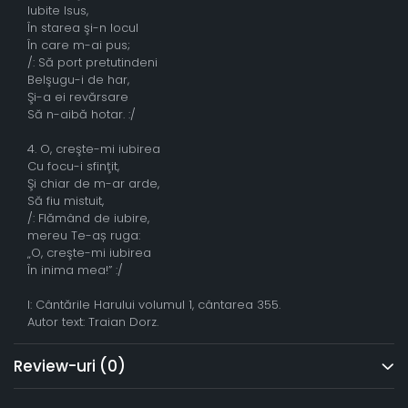
Iubite Isus,
În starea şi-n locul
În care m-ai pus;
/: Să port pretutindeni
Belşugu-i de har,
Şi-a ei revărsare
Să n-aibă hotar. :/
4. O, creşte-mi iubirea
Cu focu-i sfinţit,
Şi chiar de m-ar arde,
Să fiu mistuit,
/: Flămând de iubire,
mereu Te-aș ruga:
„O, creşte-mi iubirea
În inima mea!” :/
I: Cântările Harului volumul 1, cântarea 355.
Autor text: Traian Dorz.
Review-uri
(0)