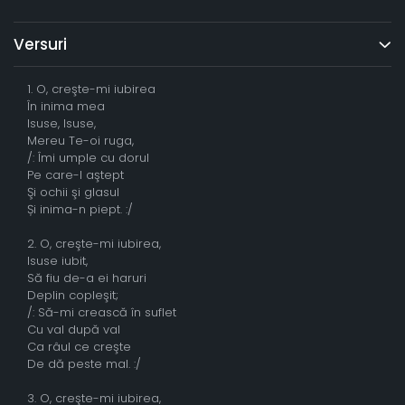
Versuri
1. O, creşte-mi iubirea
În inima mea
Isuse, Isuse,
Mereu Te-oi ruga,
/: Îmi umple cu dorul
Pe care-l aştept
Şi ochii şi glasul
Și inima-n piept. :/
2. O, creşte-mi iubirea,
Isuse iubit,
Să fiu de-a ei haruri
Deplin copleşit;
/: Să-mi crească în suflet
Cu val după val
Ca râul ce creşte
De dă peste mal. :/
3. O, creşte-mi iubirea,