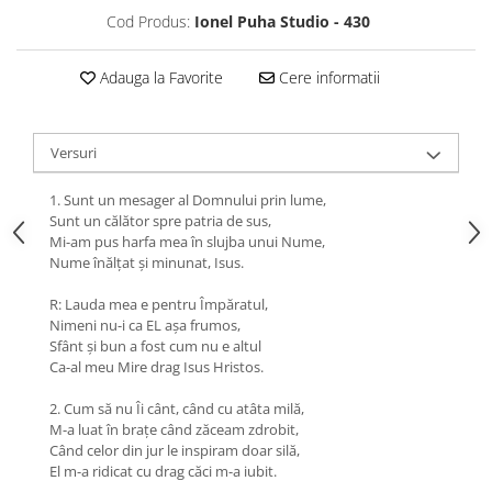
Cod Produs:
Ionel Puha Studio - 430
Adauga la Favorite
Cere informatii
Versuri
1. Sunt un mesager al Domnului prin lume,
Sunt un călător spre patria de sus,
Mi-am pus harfa mea în slujba unui Nume,
Nume înălţat şi minunat, Isus.
R: Lauda mea e pentru Împăratul,
Nimeni nu-i ca EL aşa frumos,
Sfânt şi bun a fost cum nu e altul
Ca-al meu Mire drag Isus Hristos.
2. Cum să nu Îi cânt, când cu atâta milă,
M-a luat în braţe când zăceam zdrobit,
Când celor din jur le inspiram doar silă,
El m-a ridicat cu drag căci m-a iubit.