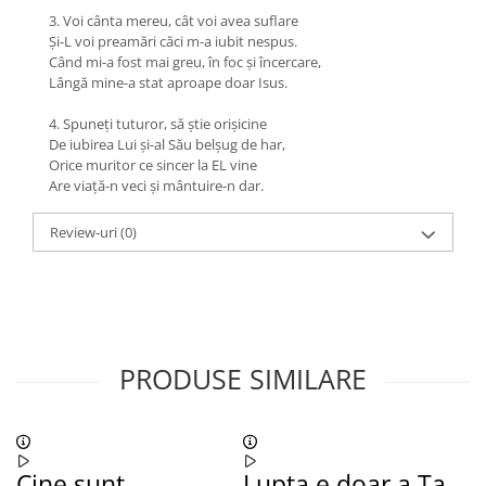
3. Voi cânta mereu, cât voi avea suflare
Şi-L voi preamări căci m-a iubit nespus.
Când mi-a fost mai greu, în foc şi încercare,
Lângă mine-a stat aproape doar Isus.
4. Spuneţi tuturor, să ştie orişicine
De iubirea Lui şi-al Său belşug de har,
Orice muritor ce sincer la EL vine
Are viaţă-n veci şi mântuire-n dar.
Review-uri
(0)
PRODUSE SIMILARE
Cine sunt
Lupta e doar a Ta
R