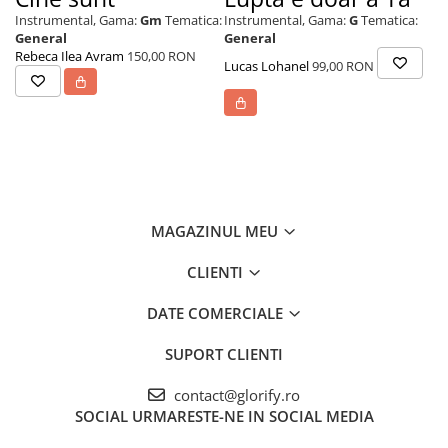
Instrumental,
Gama:
Gm
Tematica:
Instrumental,
Gama:
G
Tematica:
In
General
General
Ev
Rebeca Ilea Avram
150,00 RON
Lucas Lohanel
99,00 RON
Lu
MAGAZINUL MEU
CLIENTI
DATE COMERCIALE
SUPORT CLIENTI
contact@glorify.ro
SOCIAL
URMARESTE-NE IN SOCIAL MEDIA