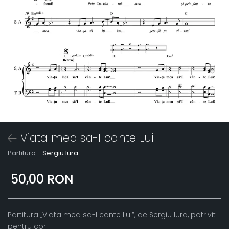
Viata mea sa-I cante Lui
Partitura -
Sergiu Iura
50,00 RON
Partitura „Viata mea sa-I cante Lui”, de Sergiu Iura, potrivit
pentru cor.