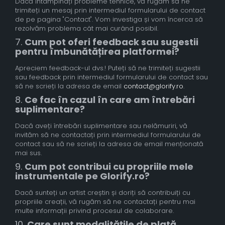
Dacă întâmpinați probleme tehnice, vă rugăm să ne
trimiteți un mesaj prin intermediul formularului de contact
de pe pagina "Contact". Vom investiga și vom încerca să
rezolvăm problema cât mai curând posibil.
7.
Cum pot oferi feedback sau sugestii
pentru îmbunătățirea platformei?
Apreciem feedback-ul dvs.! Puteți să ne trimiteți sugestii
sau feedback prin intermediul formularului de contact sau
să ne scrieți la adresa de email
contact@glorify.ro
.
8.
Ce fac în cazul în care am întrebări
suplimentare?
Dacă aveți întrebări suplimentare sau nelămuriri, vă
invităm să ne contactați prin intermediul formularului de
contact sau să ne scrieți la adresa de email menționată
mai sus.
9.
Cum pot contribui cu propriile mele
instrumentale pe Glorify.ro?
Dacă sunteți un artist creștin și doriți să contribuiți cu
propriile creații, vă rugăm să ne contactați pentru mai
multe informații privind procesul de colaborare.
10.
Care sunt modalitățile de plată